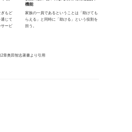
機能
なぎもど
家族の一員であるということは「助けても
を通じて
らえる」と同時に「助ける」という役割を
外サービ
担う。
2章奥田智志著書より引用