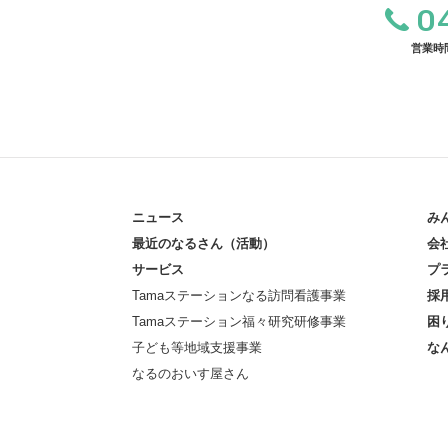
0
営業時間 
ニュース
み
最近のなるさん（活動）
会
サービス
プ
Tamaステーションなる訪問看護事業
採
Tamaステーション福々研究研修事業
困
子ども等地域支援事業
な
なるのおいす屋さん