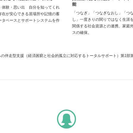
能
・体験・思い出 自分を知ってくれ
「つなぎ」「つなぎなおし」「つ
存在が安心できる居場所や記憶の蓄
し」一度きりの関りではなく生涯
ータベースとサポートシステムを作
関係する社会資源との連携、家庭
スの確保。
への伴走型支援（経済困窮と社会的孤立に対応するトータルサポート）第1部第